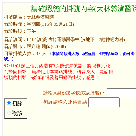
請確認您的掛號內容(大林慈濟醫院
掛號院區：大林慈濟醫院
看診時間：星期四(115年05月21日)
看診時段：下午
看診診間：B101診(高功能運動醫學中心(地下一樓)神經內科)
看診醫師：嚴介聰 醫師(02068)
目前掛號人數：37 人
〈本診間預掛人數己經額滿！但初診民眾，仍可掛
號。〉
97/11/01起三個月內若有3次掛號未就診，將限制只能
到醫院掛號，無法使用本網路掛號、語音及人工電話掛
號預約掛號，敬請珍惜及善用網路掛號，感恩！
請輸入身份證字號(或病歷號)：
初診請輸入連絡電話
初診
複診