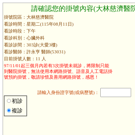
請確認您的掛號內容(大林慈濟醫院
掛號院區：大林慈濟醫院
看診時間：星期二(115年08月11日)
看診時段：下午
看診科別：心臟外科
看診診間：303診(大愛3樓)
看診醫師：許永亨 醫師(53031)
目前掛號人數：11 人
97/11/01起三個月內若有3次掛號未就診，將限制只能
到醫院掛號，無法使用本網路掛號、語音及人工電話掛
號預約掛號，敬請珍惜及善用網路掛號，感恩！
請輸入身份證字號(或病歷號)：
初診
複診