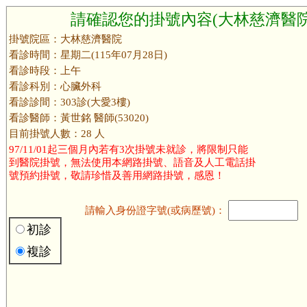
請確認您的掛號內容(大林慈濟醫院
掛號院區：大林慈濟醫院
看診時間：星期二(115年07月28日)
看診時段：上午
看診科別：心臟外科
看診診間：303診(大愛3樓)
看診醫師：黃世銘 醫師(53020)
目前掛號人數：28 人
97/11/01起三個月內若有3次掛號未就診，將限制只能
到醫院掛號，無法使用本網路掛號、語音及人工電話掛
號預約掛號，敬請珍惜及善用網路掛號，感恩！
請輸入身份證字號(或病歷號)：
初診
複診