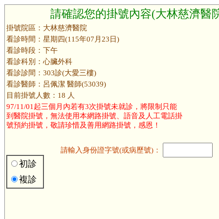
請確認您的掛號內容(大林慈濟醫院
掛號院區：大林慈濟醫院
看診時間：星期四(115年07月23日)
看診時段：下午
看診科別：心臟外科
看診診間：303診(大愛三樓)
看診醫師：呂佩潔 醫師(53039)
目前掛號人數：18 人
97/11/01起三個月內若有3次掛號未就診，將限制只能
到醫院掛號，無法使用本網路掛號、語音及人工電話掛
號預約掛號，敬請珍惜及善用網路掛號，感恩！
請輸入身份證字號(或病歷號)：
初診
複診