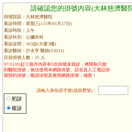
請確認您的掛號內容(大林慈濟醫院
掛號院區：大林慈濟醫院
看診時間：星期三(115年05月27日)
看診時段：上午
看診科別：心臟外科
看診診間：303診(大愛3樓)
看診醫師：許永亨 醫師(53031)
目前掛號人數：25 人
97/11/01起三個月內若有3次掛號未就診，將限制只能
到醫院掛號，無法使用本網路掛號、語音及人工電話掛
號預約掛號，敬請珍惜及善用網路掛號，感恩！
請輸入身份證字號(或病歷號)：
初診
複診