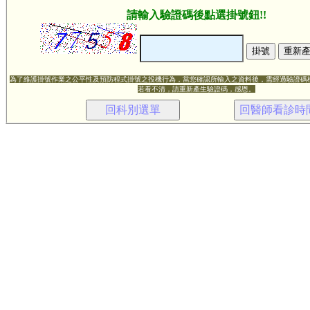
請輸入驗證碼後點選掛號鈕!!
為了維護掛號作業之公平性及預防程式掛號之投機行為，當您確認所輸入之資料後，需經過驗證碼
若看不清，請重新產生驗證碼，感恩。