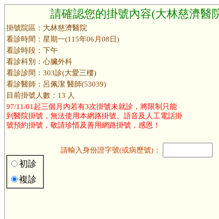
請確認您的掛號內容(大林慈濟醫院
掛號院區：大林慈濟醫院
看診時間：星期一(115年06月08日)
看診時段：下午
看診科別：心臟外科
看診診間：303診(大愛三樓)
看診醫師：呂佩潔 醫師(53039)
目前掛號人數：13 人
97/11/01起三個月內若有3次掛號未就診，將限制只能
到醫院掛號，無法使用本網路掛號、語音及人工電話掛
號預約掛號，敬請珍惜及善用網路掛號，感恩！
請輸入身份證字號(或病歷號)：
初診
複診