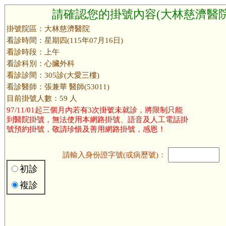
請確認您的掛號內容(大林慈濟醫院
掛號院區：大林慈濟醫院
看診時間：星期四(115年07月16日)
看診時段：上午
看診科別：心臟外科
看診診間：305診(大愛三樓)
看診醫師：張兼華 醫師(53011)
目前掛號人數：59 人
97/11/01起三個月內若有3次掛號未就診，將限制只能
到醫院掛號，無法使用本網路掛號、語音及人工電話掛
號預約掛號，敬請珍惜及善用網路掛號，感恩！
請輸入身份證字號(或病歷號)：
初診
複診