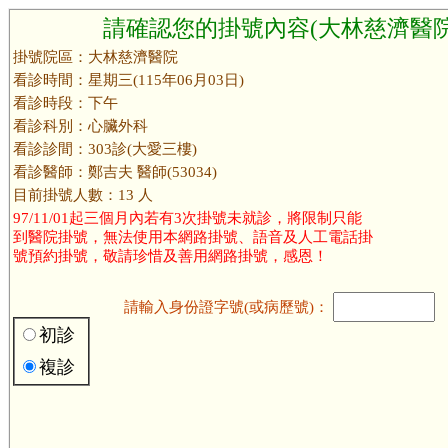
請確認您的掛號內容(大林慈濟醫院
掛號院區：大林慈濟醫院
看診時間：星期三(115年06月03日)
看診時段：下午
看診科別：心臟外科
看診診間：303診(大愛三樓)
看診醫師：鄭吉夫 醫師(53034)
目前掛號人數：13 人
97/11/01起三個月內若有3次掛號未就診，將限制只能
到醫院掛號，無法使用本網路掛號、語音及人工電話掛
號預約掛號，敬請珍惜及善用網路掛號，感恩！
請輸入身份證字號(或病歷號)：
初診
複診