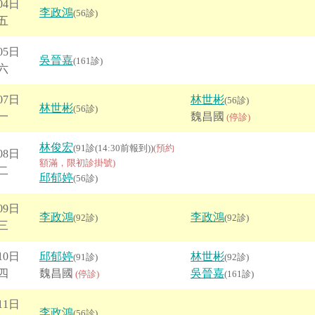
04日
李政鴻
(56診)
五
05日
吳晉嘉
(161診)
六
07日
林世彬
(56診)
林世彬
(56診)
一
魏昌國
(停診)
林俊宏
(91診(14:30前報到))
(預約
08日
額滿，限初診掛號)
二
邱郁婷
(56診)
09日
李政鴻
李政鴻
(92診)
(92診)
三
10日
邱郁婷
林世彬
(91診)
(92診)
四
魏昌國
吳晉嘉
(停診)
(161診)
11日
李政鴻
(56診)