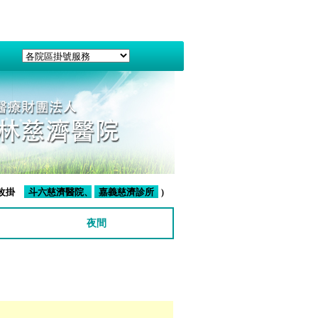
改掛
)
夜間