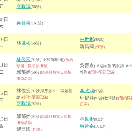
五
李政鴻
(56診)
08日
吳晉嘉
(161診)
六
10日
林世彬
(56診)
林世彬
(56診)
一
魏昌國
(停診)
林俊宏
(91診(14:30前報到))
(預約
11日
吳晉嘉
額滿，限初診掛號)
(161診((教學診)請16:
二
邱郁婷
報到))
(預約限額已滿)
(56診)
額滿且無當日現場
掛號名額
林俊宏
李政鴻
(91診(教學診 9:00開始看
(92診)
12日
診))
(預約限額已滿)
邱郁婷
(91診(教學診))
(預約限
三
李政鴻
(92診)
已滿)
邱郁婷
(91診)
額滿且無當日現場
13日
林世彬
(92診)
掛號名額
四
吳晉嘉
(161診)
魏昌國
(停診)