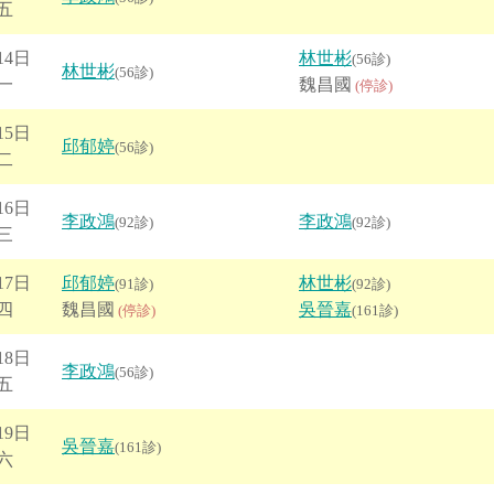
五
14日
林世彬
(56診)
林世彬
(56診)
一
魏昌國
(停診)
15日
邱郁婷
(56診)
二
16日
李政鴻
李政鴻
(92診)
(92診)
三
17日
邱郁婷
林世彬
(91診)
(92診)
四
魏昌國
吳晉嘉
(停診)
(161診)
18日
李政鴻
(56診)
五
19日
吳晉嘉
(161診)
六