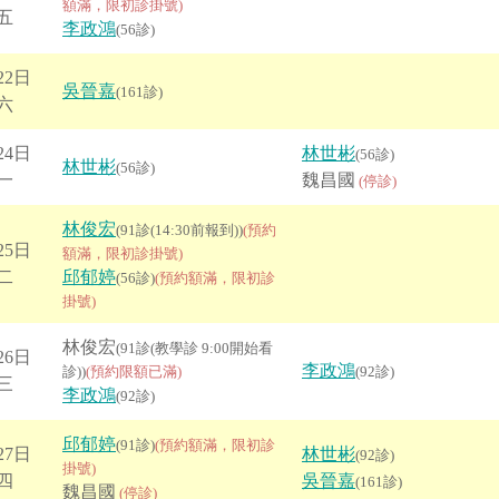
額滿，限初診掛號)
五
李政鴻
(56診)
22日
吳晉嘉
(161診)
六
24日
林世彬
(56診)
林世彬
(56診)
一
魏昌國
(停診)
林俊宏
(91診(14:30前報到))
(預約
25日
額滿，限初診掛號)
二
邱郁婷
(56診)
(預約額滿，限初診
掛號)
林俊宏
(91診(教學診 9:00開始看
26日
李政鴻
診))
(預約限額已滿)
(92診)
三
李政鴻
(92診)
邱郁婷
(91診)
(預約額滿，限初診
27日
林世彬
(92診)
掛號)
四
吳晉嘉
(161診)
魏昌國
(停診)