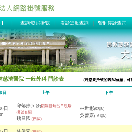
｜
｜
看診進度查詢
｜
醫師停診查詢
林慈濟醫院 一般外科 門診表
(若您要掛號的醫師額滿，可
診日
上午
下午
邱郁婷
(91診)
額滿且無當日現場
06日
林世彬
(92診)
掛號名額
四
吳晉嘉
(161診)
魏昌國
(停診)
07日
林俊宏
(停診)