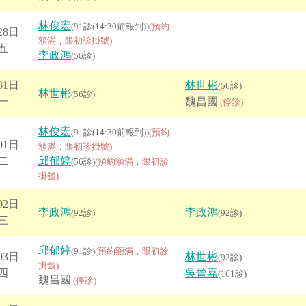
林俊宏
(91診(14:30前報到))
(預約
28日
額滿，限初診掛號)
五
李政鴻
(56診)
31日
林世彬
(56診)
林世彬
(56診)
一
魏昌國
(停診)
林俊宏
(91診(14:30前報到))
(預約
01日
額滿，限初診掛號)
二
邱郁婷
(56診)
(預約額滿，限初診
掛號)
02日
李政鴻
李政鴻
(92診)
(92診)
三
邱郁婷
(91診)
(預約額滿，限初診
03日
林世彬
(92診)
掛號)
四
吳晉嘉
(161診)
魏昌國
(停診)