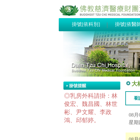
｜
大
◎乳房外科請掛：林
看
俊宏、魏昌國、林世
彬、尹文耀、李政
08月
鴻、邱郁婷。
星期
08月