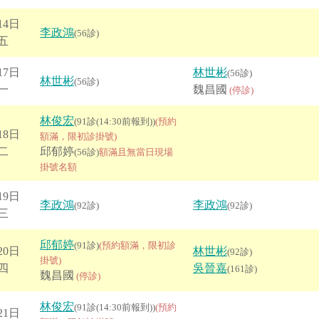
14日
李政鴻
(56診)
五
17日
林世彬
(56診)
林世彬
(56診)
一
魏昌國
(停診)
林俊宏
(91診(14:30前報到))
(預約
18日
額滿，限初診掛號)
二
邱郁婷
(56診)
額滿且無當日現場
掛號名額
19日
李政鴻
李政鴻
(92診)
(92診)
三
邱郁婷
(91診)
(預約額滿，限初診
20日
林世彬
(92診)
掛號)
四
吳晉嘉
(161診)
魏昌國
(停診)
林俊宏
(91診(14:30前報到))
(預約
21日